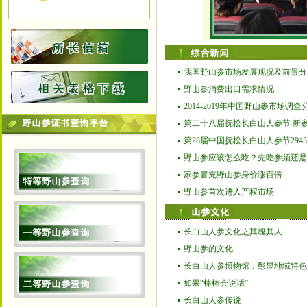
我国野山参市场发展现况及前景分
野山参消费出口需求情况
2014-2019年中国野山参市场调查分.
第二十八届抚松长白山人参节 新参
第28届中国抚松长白山人参节2943
野山参应该怎么吃？先吃参须还是
家参冒充野山参身价涨百倍
野山参首次进入产权市场
长白山人参文化之其魂其人
野山参的文化
长白山人参博物馆：彰显地域特色
如果“棒棒会说话”
长白山人参传说